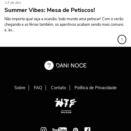
13 de dez
Summer Vibes: Mesa de Petiscos!
Não importa qual seja a ocasião, todo mundo ama petiscar! Com o verão
chegando e as férias também, os aperitivos acabam sendo mais comuns
e, às...
↑
Sobre
FAQ
Contato
Política de Privacidade