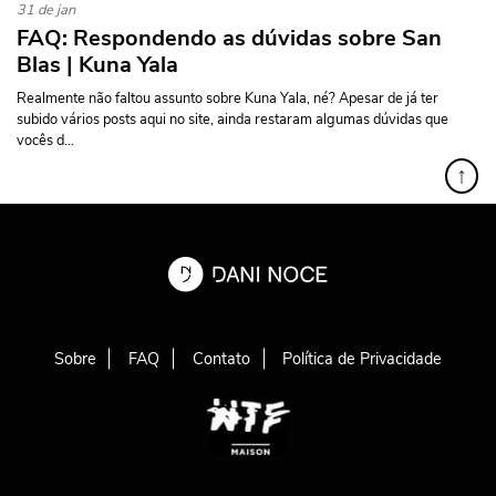
31 de jan
FAQ: Respondendo as dúvidas sobre San
Blas | Kuna Yala
Realmente não faltou assunto sobre Kuna Yala, né? Apesar de já ter
subido vários posts aqui no site, ainda restaram algumas dúvidas que
vocês d...
↑
Sobre
FAQ
Contato
Política de Privacidade