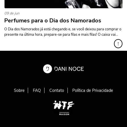
09 de jun
Perfumes para o Dia dos Namorados
O Dia dos Namorados já está chegando e, se você deixou para comprar o
presente na última hora, prepare-se para filas e mais filas! O caixa vai...
↑
Sobre
FAQ
Contato
Política de Privacidade