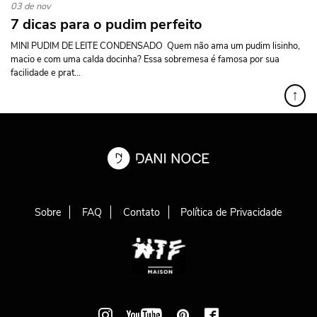
03 de nov
7 dicas para o pudim perfeito
MINI PUDIM DE LEITE CONDENSADO Quem não ama um pudim lisinho,
macio e com uma calda docinha? Essa sobremesa é famosa por sua
facilidade e prat...
↑
Sobre
FAQ
Contato
Política de Privacidade