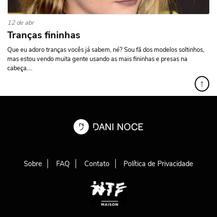
12 de abr
Tranças fininhas
Que eu adoro tranças vocês já sabem, né? Sou fã dos modelos soltinhos,
mas estou vendo muita gente usando as mais fininhas e presas na
cabeça....
↑
Sobre
FAQ
Contato
Política de Privacidade