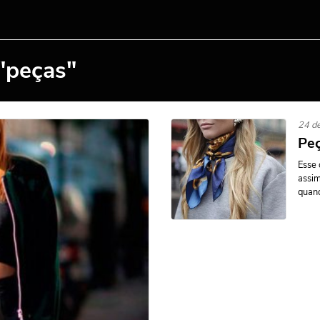
"peças"
24 de
Peç
Esse 
assim
quand