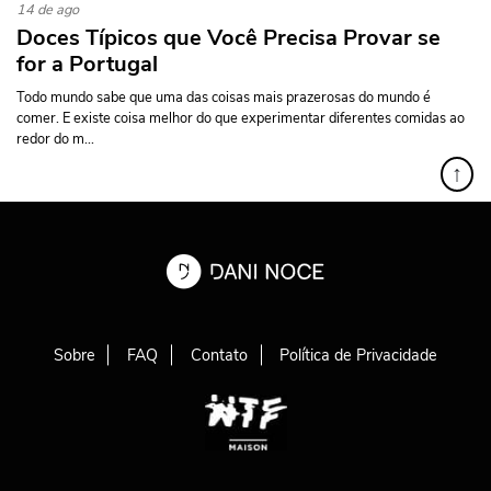
14 de ago
Doces Típicos que Você Precisa Provar se
for a Portugal
Todo mundo sabe que uma das coisas mais prazerosas do mundo é
comer. E existe coisa melhor do que experimentar diferentes comidas ao
redor do m...
↑
Sobre
FAQ
Contato
Política de Privacidade