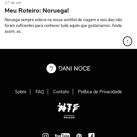
27 de set
Meu Roteiro: Noruega!
Noruega sempre esteve na nossa wishlist de viagem e seis dias não
foram suficientes para conhecer tudo aquilo que gostaríamos. Ainda
assim, as...
↑
Sobre
FAQ
Contato
Política de Privacidade