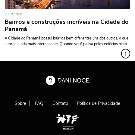
27 de dez
Bairros e construções incríveis na Cidade do
Panamá
A Cidade do Panamá possui bairros bem diferentes uns dos outros, o que
a torna ainda mais interessante. Quando você passa pelos edifícios histó...
↑
Sobre
FAQ
Contato
Política de Privacidade