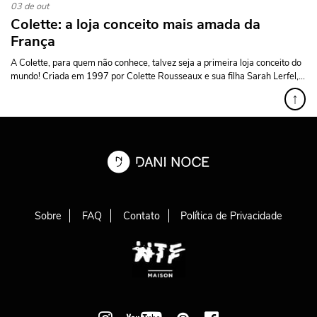
03 de out
Colette: a loja conceito mais amada da
França
A Colette, para quem não conhece, talvez seja a primeira loja conceito do
mundo! Criada em 1997 por Colette Rousseaux e sua filha Sarah Lerfel,...
↑
Sobre
FAQ
Contato
Política de Privacidade