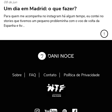
08 de jun
Um dia em Madrid: o que fazer?
Para quem me acompanha no instagram há algum tempo, eu contei no
stories que tivemos um pequeno probleminha com o voo de volta da
Espanha e tiv...
↑
Sobre
FAQ
Contato
Política de Privacidade