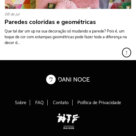
08 de jul
Paredes coloridas e geométricas
Que tal dar um up na sua decoração só mudando a parede? Pois é, um
toque de cor com estampas geométricas pode fazer toda a diferença na
decor d...
↑
Sobre
FAQ
Contato
Política de Privacidade