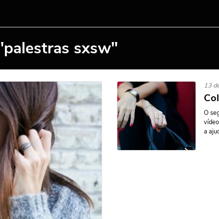
"palestras sxsw"
13 d
Col
O seg
vídeo
a aju