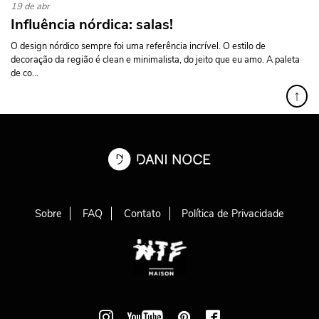
19 de abr
Influência nórdica: salas!
O design nórdico sempre foi uma referência incrível. O estilo de
decoração da região é clean e minimalista, do jeito que eu amo. A paleta
de co...
↑
Sobre
FAQ
Contato
Política de Privacidade