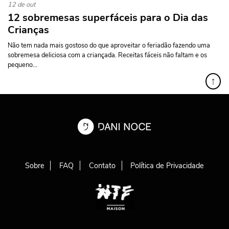
12 de out
12 sobremesas superfáceis para o Dia das
Crianças
Não tem nada mais gostoso do que aproveitar o feriadão fazendo uma
sobremesa deliciosa com a criançada. Receitas fáceis não faltam e os
pequeno...
↑
Sobre
FAQ
Contato
Política de Privacidade