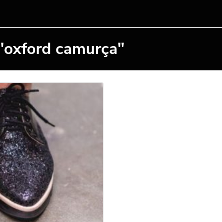
"oxford camurça"