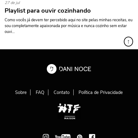
27 de jul
Playlist para ouvir cozinhando
Como vocês já devem ter percebido aqui no site pelas minhas receitas, eu
sou completamente apaixonada por música e nunca cozinho sem estar
ouvi...
↑
Sobre
FAQ
Contato
Política de Privacidade