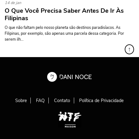
14 de jan
O Que Você Precisa Saber Antes De Ir Às
Filipinas
O que não faltam pelo nosso planeta são destinos paradisíacos. As
Filipinas, por exemplo, são apenas uma parcela dessa categoria. Por
serem ilh...
↑
Sobre
FAQ
Contato
Política de Privacidade