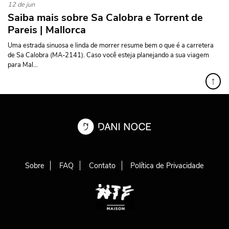
12 de jun
Saiba mais sobre Sa Calobra e Torrent de
Pareis | Mallorca
Uma estrada sinuosa e linda de morrer resume bem o que é a carretera
de Sa Calobra (MA-2141). Caso você esteja planejando a sua viagem
para Mal...
↑
Sobre
FAQ
Contato
Política de Privacidade