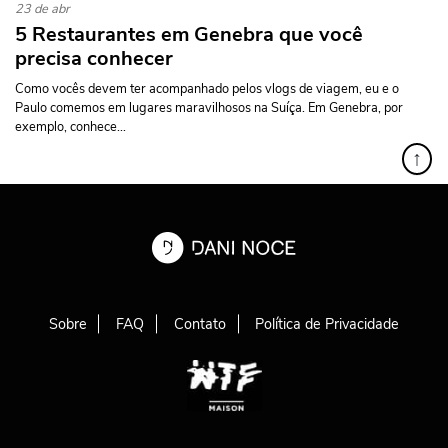
23 de abr
5 Restaurantes em Genebra que você
precisa conhecer
Como vocês devem ter acompanhado pelos vlogs de viagem, eu e o
Paulo comemos em lugares maravilhosos na Suíça. Em Genebra, por
exemplo, conhece...
↑
Sobre
FAQ
Contato
Política de Privacidade