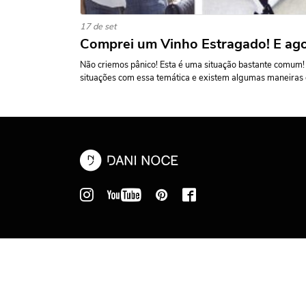
17 de set
Comprei um Vinho Estragado! E ag
Não criemos pânico! Esta é uma situação bastante comum!
situações com essa temática e existem algumas maneiras d