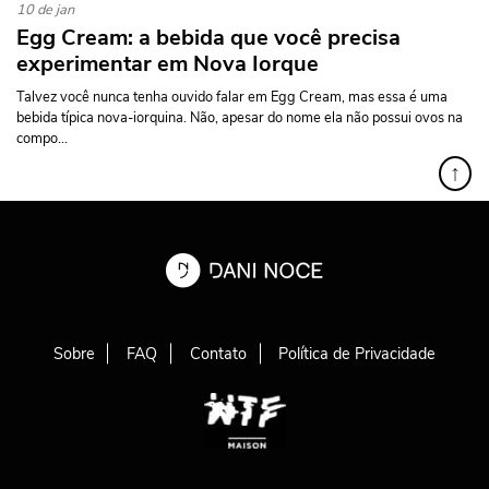
10 de jan
Egg Cream: a bebida que você precisa
experimentar em Nova Iorque
Talvez você nunca tenha ouvido falar em Egg Cream, mas essa é uma
bebida típica nova-iorquina. Não, apesar do nome ela não possui ovos na
compo...
↑
Sobre
FAQ
Contato
Política de Privacidade