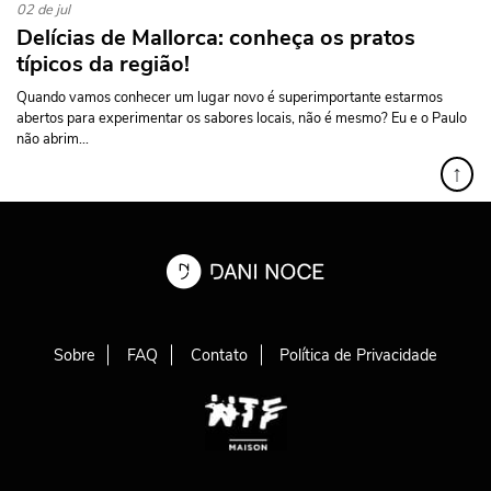
02 de jul
Delícias de Mallorca: conheça os pratos
típicos da região!
Quando vamos conhecer um lugar novo é superimportante estarmos
abertos para experimentar os sabores locais, não é mesmo? Eu e o Paulo
não abrim...
↑
Sobre
FAQ
Contato
Política de Privacidade