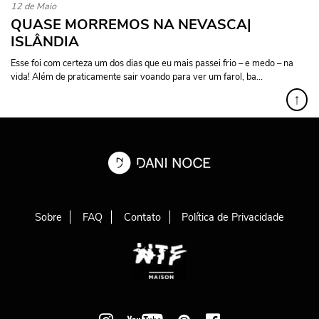
12 de Maio
QUASE MORREMOS NA NEVASCA|
ISLÂNDIA
Esse foi com certeza um dos dias que eu mais passei frio – e medo – na
vida! Além de praticamente sair voando para ver um farol, ba...
↑
Sobre
FAQ
Contato
Política de Privacidade