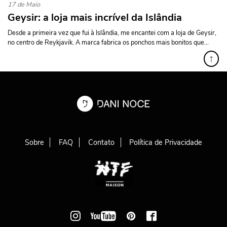
17 de Maio
Geysir: a loja mais incrível da Islândia
Desde a primeira vez que fui à Islândia, me encantei com a loja de Geysir,
no centro de Reykjavik. A marca fabrica os ponchos mais bonitos que...
↑
Sobre
FAQ
Contato
Política de Privacidade