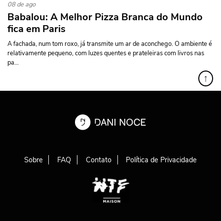
08 de ago
Babalou: A Melhor Pizza Branca do Mundo
fica em Paris
A fachada, num tom roxo, já transmite um ar de aconchego. O ambiente é
relativamente pequeno, com luzes quentes e prateleiras com livros nas
pa...
↑
Sobre
FAQ
Contato
Política de Privacidade