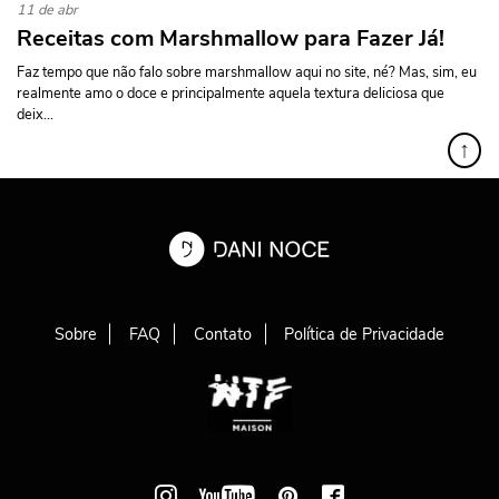
11 de abr
Receitas com Marshmallow para Fazer Já!
Faz tempo que não falo sobre marshmallow aqui no site, né? Mas, sim, eu
realmente amo o doce e principalmente aquela textura deliciosa que
deix...
↑
Sobre
FAQ
Contato
Política de Privacidade