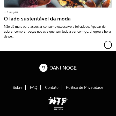
21 de jan
O lado sustentável da moda
Não dá mais para associar consumo excessivo a felicidade. Apesar de
adorar comprar peças novas e que tem tudo a ver comigo, chegou a hora
de pe...
↑
Sobre
FAQ
Contato
Política de Privacidade