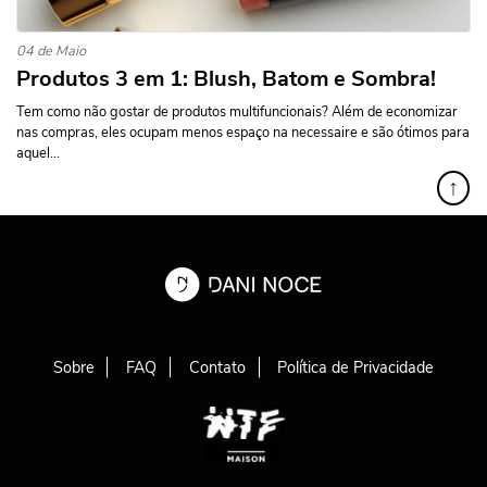
04 de Maio
Produtos 3 em 1: Blush, Batom e Sombra!
Tem como não gostar de produtos multifuncionais? Além de economizar
nas compras, eles ocupam menos espaço na necessaire e são ótimos para
aquel...
↑
Sobre
FAQ
Contato
Política de Privacidade