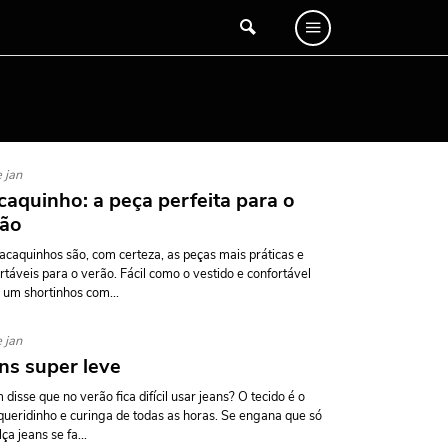
 jan
aquinho: a peça perfeita para o
rão
caquinhos são, com certeza, as peças mais práticas e
rtáveis para o verão. Fácil como o vestido e confortável
um shortinhos com...
 jan
ns super leve
disse que no verão fica difícil usar jeans? O tecido é o
ueridinho e curinga de todas as horas. Se engana que só
ça jeans se fa...