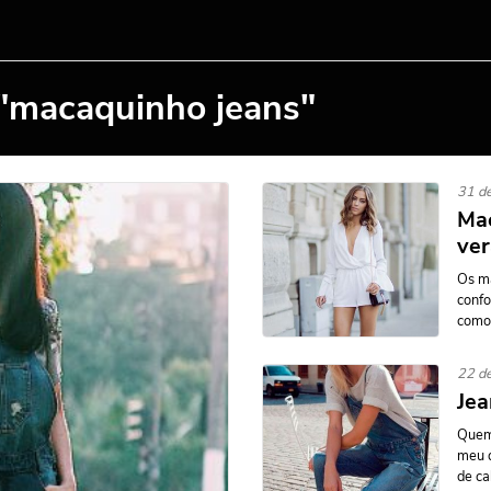
 "macaquinho jeans"
31 de
Mac
ve
Os ma
confo
como 
22 de
Jea
Quem 
meu q
de cal