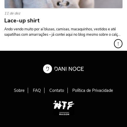
11 de dez
Lace-up shirt
Ando vendo muito por aí blusas, camisas, macaquinhos, vestidos e até
sapatilhas com amarrações – já contei aqui no blog mesmo sobre o calç...
↑
Sobre
FAQ
Contato
Política de Privacidade