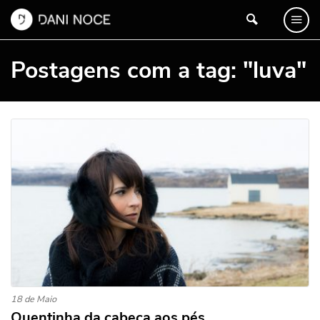
Postagens com a tag: "luva"
18 de Maio
Quentinha da cabeça aos pés