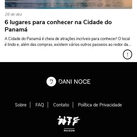
26 de dez
6 lugares para conhecer na Cidade do
Panamá
A Cidade do Panamá é cheia de atrações incríveis para conhecer! O local
é lindo e, além das compras, existem vários outros passeios ao redor da...
↑
Sobre
FAQ
Contato
Política de Privacidade