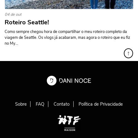
04 de out
Roteiro Seattle!
Como sempre chegou hora de compartilhar o meu roteiro completo da
viagem de Seattle. Os vlogs já acabaram, mas agora o roteiro que eu fiz
no My...
↑
Sobre
FAQ
Contato
Política de Privacidade