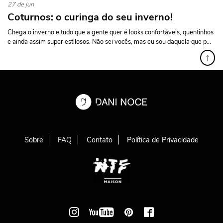
27 de jun
Coturnos: o curinga do seu inverno!
Chega o inverno e tudo que a gente quer é looks confortáveis, quentinhos
e ainda assim super estilosos. Não sei vocês, mas eu sou daquela que p...
↑
Sobre
FAQ
Contato
Política de Privacidade