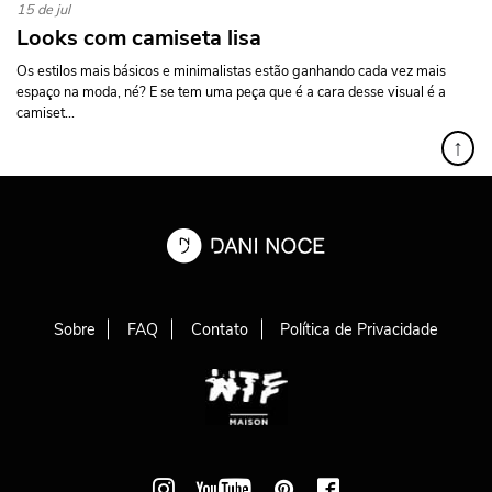
15 de jul
Looks com camiseta lisa
Os estilos mais básicos e minimalistas estão ganhando cada vez mais
espaço na moda, né? E se tem uma peça que é a cara desse visual é a
camiset...
↑
Sobre
FAQ
Contato
Política de Privacidade