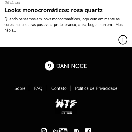
05 de set
Looks monocromáticos: rosa quartz
Quando pensamos em looks monocromáticos, logo vem em mente as
cores mais neutras possíveis: preto, branco, cinza, bege, marrom… Mas
não s...
↑
Sobre
FAQ
Contato
Política de Privacidade