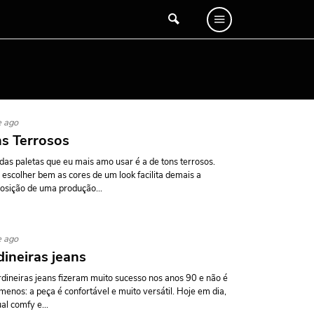
e ago
s Terrosos
as paletas que eu mais amo usar é a de tons terrosos.
, escolher bem as cores de um look facilita demais a
sição de uma produção...
e ago
dineiras jeans
rdineiras jeans fizeram muito sucesso nos anos 90 e não é
menos: a peça é confortável e muito versátil. Hoje em dia,
ual comfy e...