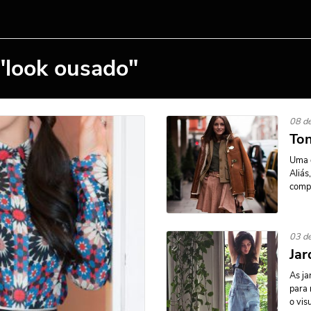
"look ousado"
08 d
Ton
Uma d
Aliás
compo
03 d
Jar
As ja
para 
o vis