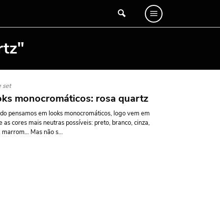
rtz"
 set
ks monocromáticos: rosa quartz
do pensamos em looks monocromáticos, logo vem em
 as cores mais neutras possíveis: preto, branco, cinza,
 marrom… Mas não s...