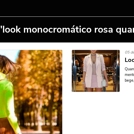
"look monocromático rosa qua
05 de
Loo
Quan
mente
bege,