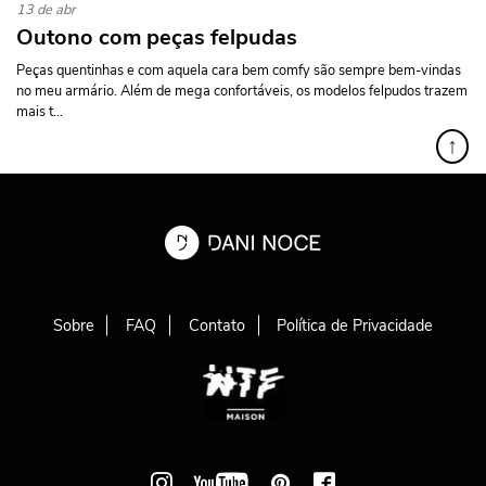
13 de abr
Outono com peças felpudas
Peças quentinhas e com aquela cara bem comfy são sempre bem-vindas
no meu armário. Além de mega confortáveis, os modelos felpudos trazem
mais t...
↑
Sobre
FAQ
Contato
Política de Privacidade