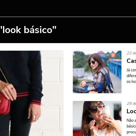
"look básico"
22 de
Ca
Já co
difer
os lo
28 de
Loo
Não a
básic
procu