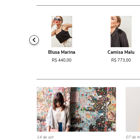
ido Tina
Blusa Marina
Camisa Malu
818,00
R$ 440,00
R$ 773,00
14 de set
07 de M