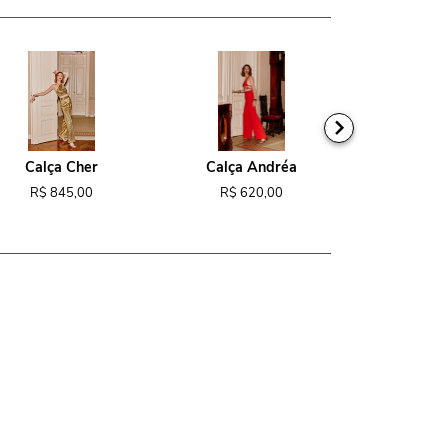
Calça Cher
Calça Andréa
Macacão
R$ 845,00
R$ 620,00
R$ 1.1