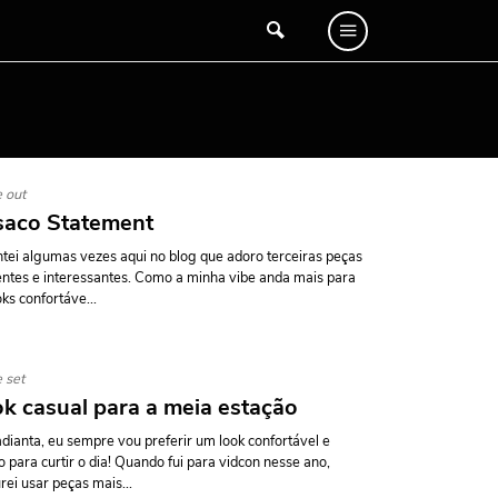
 out
saco Statement
ntei algumas vezes aqui no blog que adoro terceiras peças
entes e interessantes. Como a minha vibe anda mais para
oks confortáve...
 set
k casual para a meia estação
dianta, eu sempre vou preferir um look confortável e
o para curtir o dia! Quando fui para vidcon nesse ano,
rei usar peças mais...