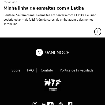
02 de dez
Minha linha de esmaltes com a Latika
Genteee! Saíram os meus esmaltes em parceria com a Latika e eu não
poderia estar mais feliz! Além da cores, da embalagem e dos nomes
serem lind...
↑
Sobre
FAQ
Contato
Política de Privacidade