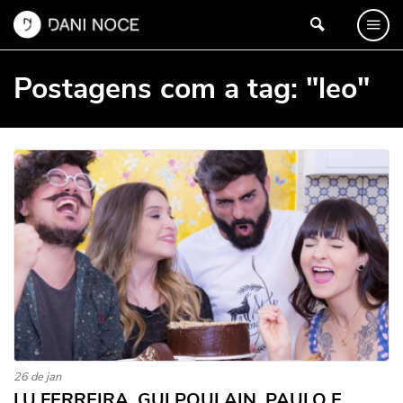
Postagens com a tag: "leo"
26 de jan
LU FERREIRA, GUI POULAIN, PAULO E