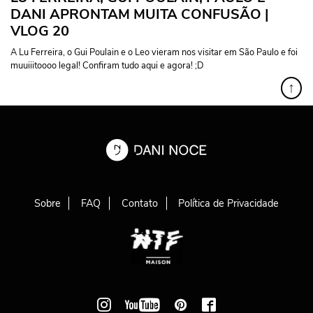
DANI APRONTAM MUITA CONFUSÃO |
VLOG 20
A Lu Ferreira, o Gui Poulain e o Leo vieram nos visitar em São Paulo e foi
muuiiitoooo legal! Confiram tudo aqui e agora! ;D
↑
Sobre
FAQ
Contato
Política de Privacidade