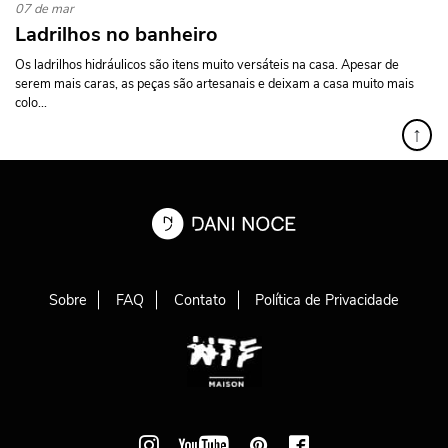
07 de mar
Ladrilhos no banheiro
Os ladrilhos hidráulicos são itens muito versáteis na casa. Apesar de
serem mais caras, as peças são artesanais e deixam a casa muito mais
colo...
↑
Sobre
FAQ
Contato
Política de Privacidade