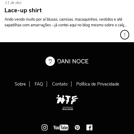
11 de dez
Lace-up shirt
Ando vendo muito por aí blusas, camisas, macaquinhos, vestidos e até
sapatilhas com amarrações – já contei aqui no blog mesmo sobre o calç...
↑
Sobre
FAQ
Contato
Política de Privacidade