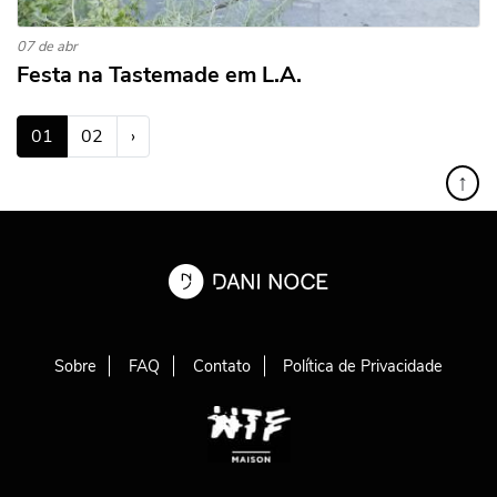
07 de abr
Festa na Tastemade em L.A.
(atual)
01
02
›
↑
Sobre
FAQ
Contato
Política de Privacidade