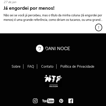
27 de jan
Já engordei por menos!
Não sei se você já percebeu, mas o título da minha coluna (Já engordei por
menos) é uma grande referência, como diriam os tucanos, ou uma grand...
↑
Sobre
FAQ
Contato
Política de Privacidade