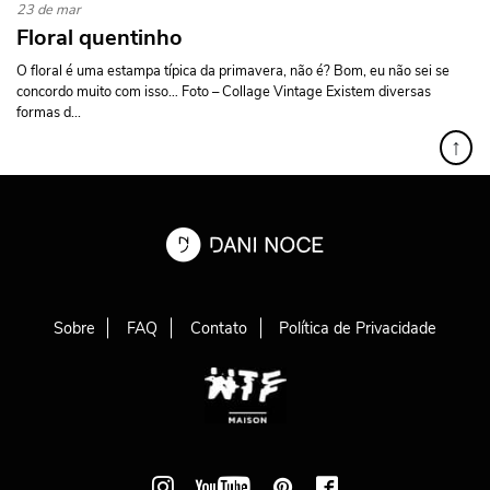
23 de mar
Floral quentinho
O floral é uma estampa típica da primavera, não é? Bom, eu não sei se
concordo muito com isso… Foto – Collage Vintage Existem diversas
formas d...
↑
Sobre
FAQ
Contato
Política de Privacidade