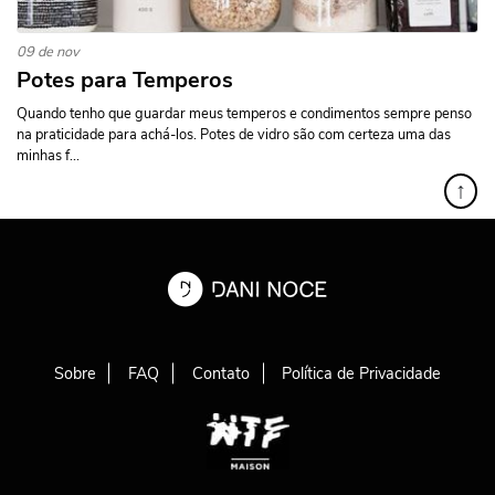
09 de nov
Potes para Temperos
Quando tenho que guardar meus temperos e condimentos sempre penso
na praticidade para achá-los. Potes de vidro são com certeza uma das
minhas f...
↑
Sobre
FAQ
Contato
Política de Privacidade