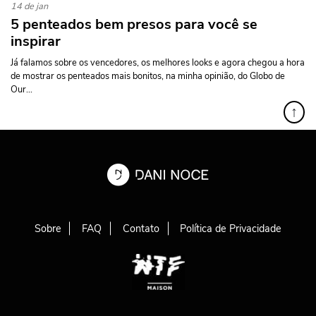
14 de jan
5 penteados bem presos para você se
inspirar
Já falamos sobre os vencedores, os melhores looks e agora chegou a hora
de mostrar os penteados mais bonitos, na minha opinião, do Globo de
Our...
↑
Sobre
FAQ
Contato
Política de Privacidade